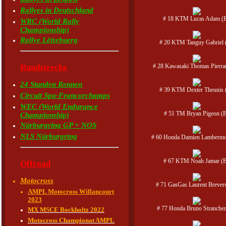
Rallyes in Deutschland
# 18 KTM Lucas Adam (
WRC (World Rally
Championship)
Rallye Lëtzebuerg
# 20 KTM Tanguy Gabriel 
Rundstrecke
# 28 Kawasaki Thomas Pierra
24 Stunden Rennen
# 39 KTM Dexter Theunis 
Circuit Spa-Francorchamps
WEC (World Endurance
# 51 TM Bryan Pigeon (
Championship)
Nürburgring GP + NOS
NLS Nürburgring
# 60 Honda Damien Lambermo
# 67 KTM Noah Jamar (
Offroad
Motocross
# 71 GasGas Laurent Brever
AMPL Motocross Willancourt
2023
# 77 Honda Bruno Strancher
MX MSCE Bockholtz 2022
Motocross Championat AMPL