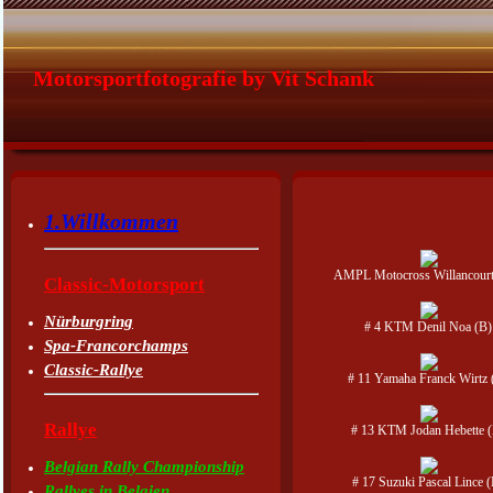
Motorsportfotografie by Vit Schank
1.Willkommen
AMPL Motocross Willancour
Classic-Motorsport
Nürburgring
# 4 KTM Denil Noa (B)
Spa-Francorchamps
Classic-Rallye
# 11 Yamaha Franck Wirtz 
Rallye
# 13 KTM Jodan Hebette 
Belgian Rally Championship
# 17 Suzuki Pascal Lince 
Rallyes in Belgien