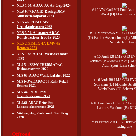
NLS 1 64. ADAC ACAS Cup 2024
# 10 VW Golf VII Emir Asari
NLS 9.47.PAGID Racing DMV
Wasel (D) Max Kruse Ra
Münsterlandpokal 2023
NLS 46. RCM DMV
Grenzlandrennen 2023
NLS 3 54. Adenauer ADAC
# 11 Mercedes-AMG GT3 Marc
Rundstrecken-Trophy 2023
(D)-Patrick Assenheimer (D)-Mi
Schnitzelalm Raci
NLS 2.NIMEX 47. DMV 4h-
Rennen 2023
NLS 1.68. ADAC Westfalenfahrt
# 15 Audi R8 LMS GT3 EVO
2023
Vervisch (B)-Mattia Drudi (I)-
NLS 54. ZEWOTHERM ADAC
Audi Sport Team Sche
Barbarossapreis 2022
NLS 67. ADAC Westfalenfahrt 2022
# 16 Audi R8 LMS GT3 EVO
NLS ROWE ADAC 6h Ruhr-Pokal-
Schramm (D)-Michele Berett
Rennen 2021
Winkelhock (D) Scherer 
NLS 44. RCM DMV
Grenzlandrennen 2021
NLS.61.ADAC Reinoldus-
# 18 Porsche 911 GT3 R Lauri
Langstreckenrennen 2021
Laurens Vanthoor (B) D
Nürburgring Probe und Einstelltag
2020
# 19 Ferrari 296 GT3 Christia
racing one
Offroad