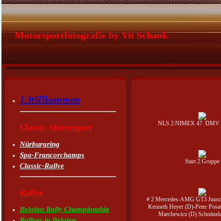
Motorsportfotografie by Vit Schank
1.Willkommen
NLS 2.NIMEX 47. DMV 
Classic-Motorsport
Nürburgring
Spa-Francorchamps
Start 2.Gruppe
Classic-Rallye
Rallye
# 2 Mercedes-AMG GT3 Juuso
Kenneth Heyer (D)-Peter Posa
Belgian Rally Championship
Marchewicz (D) Schnitzel
Rallyes in Belgien