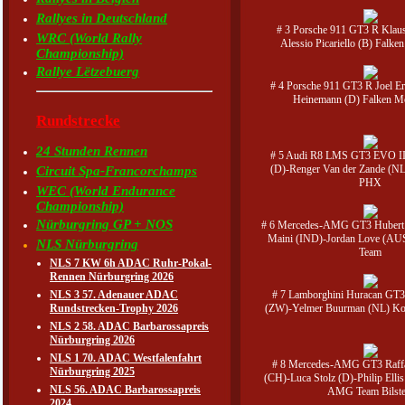
Rallyes in Deutschland
# 3 Porsche 911 GT3 R Klaus
WRC (World Rally
Alessio Picariello (B) Falke
Championship)
Rallye Lëtzebuerg
# 4 Porsche 911 GT3 R Joel E
Heinemann (D) Falken Mo
Rundstrecke
24 Stunden Rennen
# 5 Audi R8 LMS GT3 EVO II 
(D)-Renger Van der Zande (NL
Circuit Spa-Francorchamps
PHX
WEC (World Endurance
Championship)
Nürburgring GP + NOS
# 6 Mercedes-AMG GT3 Hubert 
Maini (IND)-Jordan Love (AUS
NLS Nürburgring
Team
NLS 7 KW 6h ADAC Ruhr-Pokal-
Rennen Nürburgring 2026
NLS 3 57. Adenauer ADAC
# 7 Lamborghini Huracan GT3 
Rundstrecken-Trophy 2026
(ZW)-Yelmer Buurman (NL) Ko
NLS 2 58. ADAC Barbarossapreis
Nürburgring 2026
NLS 1 70. ADAC Westfalenfahrt
# 8 Mercedes-AMG GT3 Raffa
Nürburgring 2025
(CH)-Luca Stolz (D)-Philip Elli
NLS 56. ADAC Barbarossapreis
AMG Team Bilste
2024