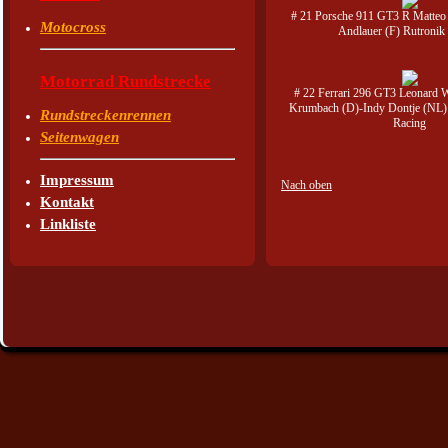
# 21 Porsche 911 GT3 R Matteo C
Motocross
Andlauer (F) Rutronik
Motorrad Rundstrecke
# 22 Ferrari 296 GT3 Leonard 
Krumbach (D)-Indy Dontje (NL
Rundstreckenrennen
Racing
Seitenwagen
Impressum
Nach oben
Kontakt
Linkliste