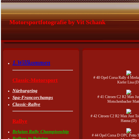
Motorsportfotografie by Vit Schank
1.Willkommen
# 40 Opel Corsa Rally 4 Merke
Classic-Motorsport
Kiefer Lisa (D
Nürburgring
# 41 Citroen C2 R2 Max Jus
Spa-Francorchamps
Motschenbacher Matt
Classic-Rallye
# 42 Citroen C2 R2 Max Just To
Rallye
Hanna (D)
Belgian Rally Championship
# 44 Opel Corsa D OPC Petto 
Rallyes in Belgien