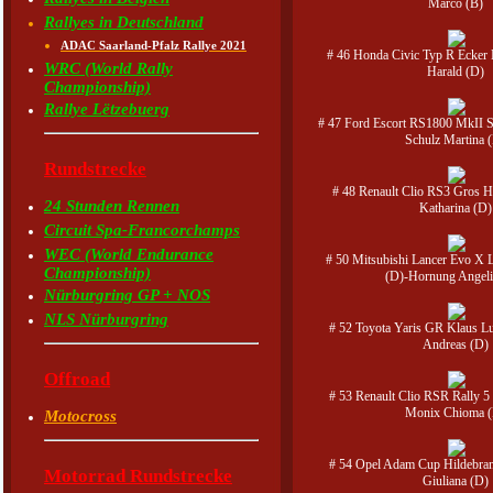
Marco (B)
Rallyes in Deutschland
ADAC Saarland-Pfalz Rallye 2021
# 46 Honda Civic Typ R Ecker
WRC (World Rally
Harald (D)
Championship)
Rallye Lëtzebuerg
# 47 Ford Escort RS1800 MkII 
Schulz Martina 
Rundstrecke
# 48 Renault Clio RS3 Gros 
24 Stunden Rennen
Katharina (D)
Circuit Spa-Francorchamps
WEC (World Endurance
# 50 Mitsubishi Lancer Evo X 
Championship)
(D)-Hornung Angeli
Nürburgring GP + NOS
NLS Nürburgring
# 52 Toyota Yaris GR Klaus Lu
Andreas (D)
Offroad
# 53 Renault Clio RSR Rally 5
Monix Chioma 
Motocross
# 54 Opel Adam Cup Hildebran
Motorrad Rundstrecke
Giuliana (D)